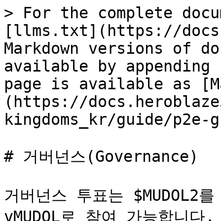
> For the complete docu
[llms.txt](https://docs
Markdown versions of do
available by appending 
page is available as [M
(https://docs.heroblaze
kingdoms_kr/guide/p2e-g
# 거버넌스(Governance)

거버넌스 투표는 $MUDOL2
vMUDOL로 참여 가능합니다.
